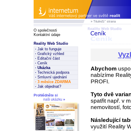
» Titulnďż˝ strana
O společnosti
Kontaktní údaje
Reality Web Studio
·
Jak to funguje
Vyz
·
Grafický vzhled
·
Editační část
·
Ceník
·
Ukázka
Abychom
uspok
·
Technická podpora
nabízíme Realit
·
Smluvní ujednání
PROFI.
·
3 měsíce ZDARMA
·
Jak objednat?
Tyto dvě varia
Prohlédněte si
naši ukázku
»
spatřit např. 
nemovitostí, fot
Následující ta
využití Reality 