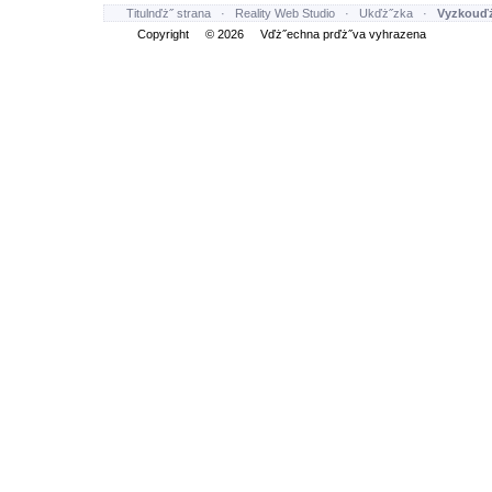
Titulnďż˝ strana
·
Reality Web Studio
·
Ukďż˝zka
·
Vyzkouďż
Copyright © 2026 Vďż˝echna prďż˝va vyhrazena