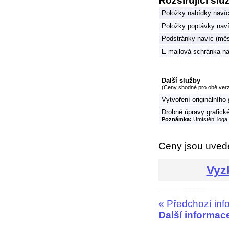
Rozšiřující slu
Položky nabídky naví
Položky poptávky nav
Podstránky navíc (mě
E-mailová schránka na
Další služby
(Ceny shodné pro obě ver
Vytvoření originálního
Drobné úpravy grafické
Poznámka:
Umístění loga
Ceny jsou uve
Vyz
«
Předchozí inf
Další informac