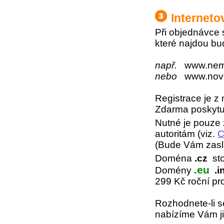
Interneto
Při objednávce s
které najdou bu
např.
www.nemov
nebo
www.novak
Registrace je z
Zdarma poskytu
Nutné je pouze z
autoritám (viz.
C
(Bude Vám zaslá
Doména
.cz
sto
.eu
Domény
.in
299 Kč roční pr
Rozhodnete-li 
nabízíme Vám 