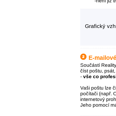
-není již
Grafický vzh
E-mailov
Součástí Realit
číst poštu, psát
-
vše co profes
Vaši poštu lze 
počítači (např.
internetový pro
Jeho pomocí mát