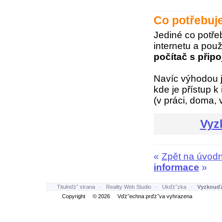
Co potřebuj
Jediné co potře
internetu a pou
počítač s připo
Navíc výhodou j
kde je přístup k 
(v práci, doma, 
Vyz
«
Zpět na úvodn
informace
»
Titulnďż˝ strana
·
Reality Web Studio
·
Ukďż˝zka
·
Vyzkouďż
Copyright © 2026 Vďż˝echna prďż˝va vyhrazena