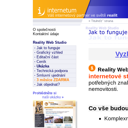
» Titulnďż˝ strana
O společnosti
Kontaktní údaje
Reality Web Studio
·
Jak to funguje
·
Grafický vzhled
Vyz
·
Editační část
·
Ceník
·
Ukázka
Reality We
·
Technická podpora
internetové s
·
Smluvní ujednání
·
3 měsíce ZDARMA
potřebných zna
·
Jak objednat?
nemovitosti.
Prohlédněte si
naši ukázku
»
Co vše budou
Komplexní