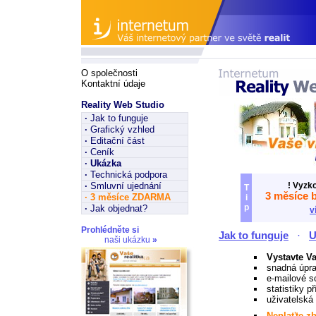
O společnosti
Kontaktní údaje
Reality Web Studio
·
Jak to funguje
·
Grafický vzhled
·
Editační část
·
Ceník
·
Ukázka
·
Technická podpora
·
Smluvní ujednání
! Vyzk
T
3 měsíce 
·
3 měsíce ZDARMA
i
p
·
Jak objednat?
v
Prohlédněte si
Jak to funguje
·
U
naši ukázku
»
Vystavte Va
snadná úpra
e-mailové s
statistiky p
uživatelská 
Neplaťte z