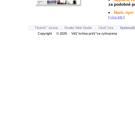
za podobné pr
Navíc nyní
[
více info
]
Titulnďż˝ strana
·
Reality Web Studio
·
Ukďż˝zka
·
Vyzkouďż
Copyright © 2026 Vďż˝echna prďż˝va vyhrazena