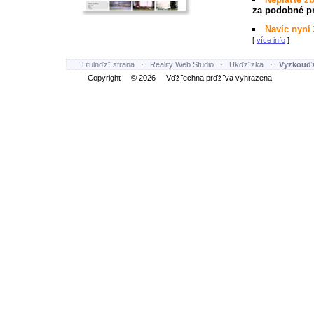
za podobné pr
Navíc nyní
[
více info
]
Titulnďż˝ strana
·
Reality Web Studio
·
Ukďż˝zka
·
Vyzkouďż
Copyright © 2026 Vďż˝echna prďż˝va vyhrazena