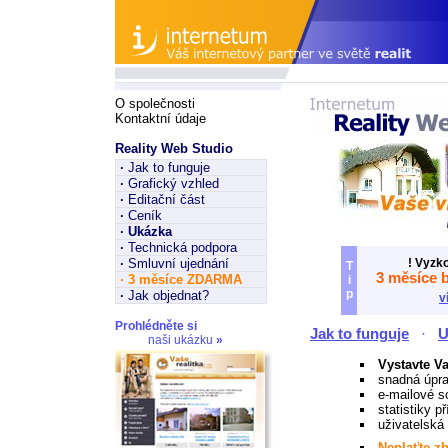
O společnosti
Kontaktní údaje
Reality Web Studio
·
Jak to funguje
·
Grafický vzhled
·
Editační část
·
Ceník
·
Ukázka
·
Technická podpora
·
Smluvní ujednání
! Vyzk
T
3 měsíce 
·
3 měsíce ZDARMA
i
p
·
Jak objednat?
v
Prohlédněte si
Jak to funguje
·
U
naši ukázku
»
Vystavte Va
snadná úpra
e-mailové s
statistiky p
uživatelská 
Neplaťte z