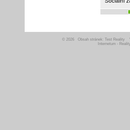
Sociální z
© 2026 Obsah stránek: Test Realit
Internetum - Reali