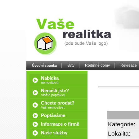
Byty
Rodinné domy
Rekreace
Úvodní stránka
Nabídka
nemovitostí
Nenašli jste?
Vložte poptávku
Chcete prodat?
Vaši nemovitost
Poptáváme
Kategorie:
Informace o firmě
Naše služby
Lokalita: