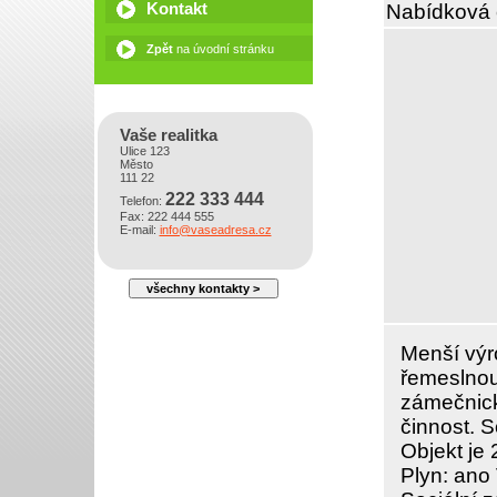
Kontakt
Nabídková 
Zpět
na úvodní stránku
Vaše realitka
Ulice 123
Město
111 22
222 333 444
Telefon:
Fax: 222 444 555
E-mail:
info@vaseadresa.cz
všechny kontakty >
Menší výr
řemeslnou
zámečnick
činnost. S
Objekt je
Plyn: ano