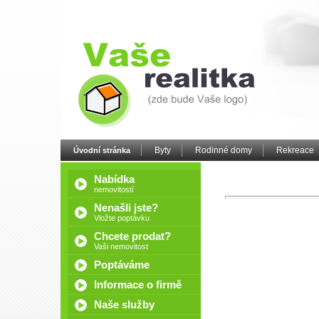
Byty
Rodinné domy
Rekreace
Úvodní stránka
Nabídka
nemovitostí
Nenašli jste?
Vložte poptávku
Chcete prodat?
Vaši nemovitost
Poptáváme
Informace o firmě
Naše služby