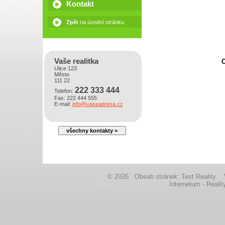
Kontakt
Zpět
na úvodní stránku
Vaše realitka
C
Ulice 123
Město
111 22
222 333 444
Telefon:
Fax: 222 444 555
E-mail:
info@vaseadresa.cz
všechny kontakty >
© 2026 Obsah stránek: Test Realit
Internetum - Reali